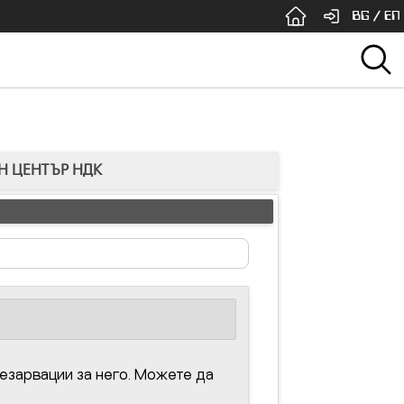
BG
/
EN
Н ЦЕНТЪР НДК
езарвации за него. Можете да