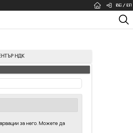
BG
/
EN
ЕНТЪР НДК
арвации за него. Можете да