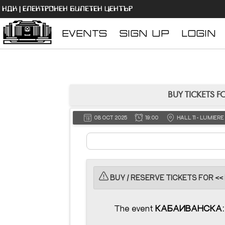
НДК | ЕЛЕКТРОНЕН БИЛЕТЕН ЦЕНТЪР
EVENTS
SIGN UP
LOGIN
BUY TICKETS 
08 OCT 2025
19:00
HALL 11 - LUMIE
BUY / RESERVE TICKETS FOR <<
The event
КАБАИВАНСКА: С