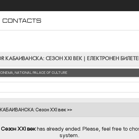
CONTACTS
FOR КАБАИВАНСКА: СЕЗОН XXI ВЕК | ЕЛЕКТРОНЕН БИЛЕТ
RE CINEMA, NATIONAL PALACE OF CULTURE
 КАБАИВАНСКА: Сезон XXI век >>
езон XXI век
has already ended. Please, feel free to ch
system..