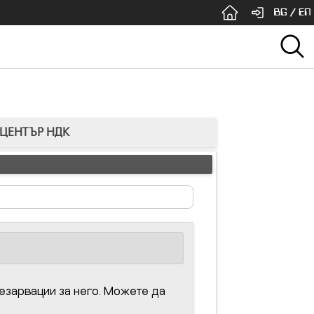
BG
/
EN
 ЦЕНТЪР НДК
езарвации за него. Можете да