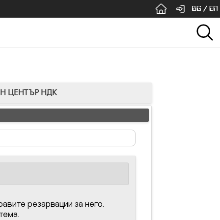
BG
/
EN
ЕН ЦЕНТЪР НДК
авите резарвации за него.
тема.