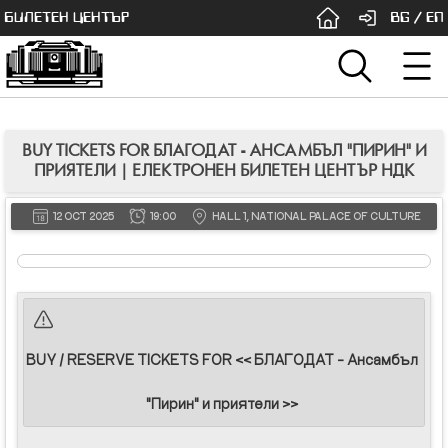
БИЛЕТЕН ЦЕНТЪР
BG
/
EN
BUY TICKETS FOR БЛАГОДАТ - АНСАМБЪЛ "ПИРИН" И
ПРИЯТЕЛИ | ЕЛЕКТРОНЕН БИЛЕТЕН ЦЕНТЪР НДК
12 OCT 2025
19:00
HALL 1, NATIONAL PALACE OF CULTURE
BUY / RESERVE TICKETS FOR << БЛАГОДАТ - Ансамбъл
"Пирин" и приятели >>