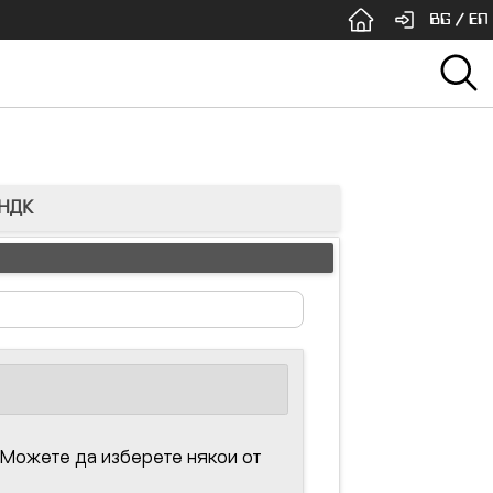
BG
/
EN
 НДК
 Можете да изберете някои от