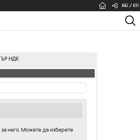
BG
/
EN
ТЪР НДК
 за него. Можете да изберете